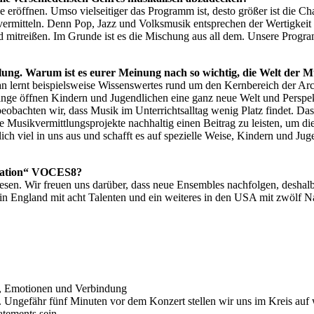
röffnen. Umso vielseitiger das Programm ist, desto größer ist die C
 zu vermitteln. Denn Pop, Jazz und Volksmusik entsprechen der Wertigke
mitreißen. Im Grunde ist es die Mischung aus all dem. Unsere Program
lung. Warum ist es eurer Meinung nach so wichtig, die Welt der 
n lernt beispielsweise Wissenswertes rund um den Kernbereich der Arch
inge öffnen Kindern und Jugendlichen eine ganz neue Welt und Perspekt
eobachten wir, dass Musik im Unterrichtsalltag wenig Platz findet. Das 
e Musikvermittlungsprojekte nachhaltig einen Beitrag zu leisten, um di
lich viel in uns aus und schafft es auf spezielle Weise, Kindern und 
eration“ VOCES8?
esen. Wir freuen uns darüber, dass neue Ensembles nachfolgen, deshalb
m in England mit acht Talenten und ein weiteres in den USA mit zwölf
, Emotionen und Verbindung
“. Ungefähr fünf Minuten vor dem Konzert stellen wir uns im Kreis auf
atements sein