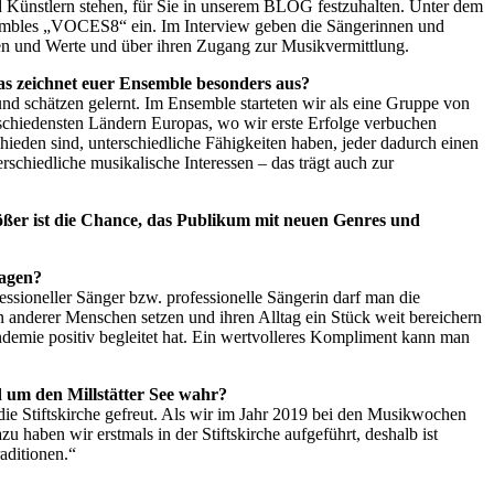
d Künstlern stehen, für Sie in unserem BLOG festzuhalten. Unter dem
nsembles „VOCES8“ ein. Im Interview geben die Sängerinnen und
nen und Werte und über ihren Zugang zur Musikvermittlung.
as zeichnet euer Ensemble besonders aus?
 schätzen gelernt. Im Ensemble starteten wir als eine Gruppe von
rschiedensten Ländern Europas, wo wir erste Erfolge verbuchen
eden sind, unterschiedliche Fähigkeiten haben, jeder dadurch einen
schiedliche musikalische Interessen – das trägt auch zur
ößer ist die Chance, das Publikum mit neuen Genres und
lagen?
fessioneller Sänger bzw. professionelle Sängerin darf man die
 anderer Menschen setzen und ihren Alltag ein Stück weit bereichern
andemie positiv begleitet hat. Ein wertvolleres Kompliment kann man
d um den Millstätter See wahr?
ie Stiftskirche gefreut. Als wir im Jahr 2019 bei den Musikwochen
haben wir erstmals in der Stiftskirche aufgeführt, deshalb ist
aditionen.“