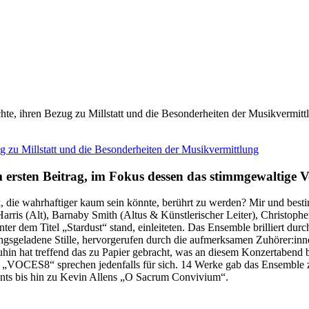
e, ihren Bezug zu Millstatt und die Besonderheiten der Musikvermitt
 ersten Beitrag, im Fokus dessen das stimmgewaltige
, die wahrhaftiger kaum sein könnte, berührt zu werden? Mir und best
Harris (Alt), Barnaby Smith (Altus & Künstlerischer Leiter), Christop
 dem Titel „Stardust“ stand, einleiteten. Das Ensemble brilliert durc
geladene Stille, hervorgerufen durch die aufmerksamen Zuhörer:innen, d
hin hat treffend das zu Papier gebracht, was an diesem Konzertabend b
n „VOCES8“ sprechen jedenfalls für sich. 14 Werke gab das Ensemble z
ents bis hin zu Kevin Allens „O Sacrum Convivium“.