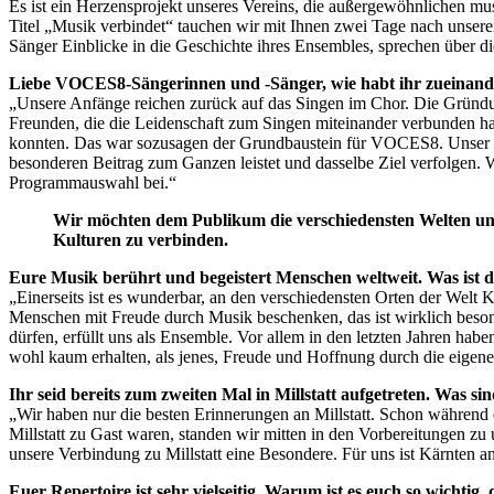
Es ist ein Herzensprojekt unseres Vereins, die außergewöhnlichen m
Titel „Musik verbindet“ tauchen wir mit Ihnen zwei Tage nach unse
Sänger Einblicke in die Geschichte ihres Ensembles, sprechen über d
Liebe VOCES8-Sängerinnen und -Sänger, wie habt ihr zueinander
„Unsere Anfänge reichen zurück auf das Singen im Chor. Die Gründu
Freunden, die die Leidenschaft zum Singen miteinander verbunden ha
konnten. Das war sozusagen der Grundbaustein für VOCES8. Unser Ens
besonderen Beitrag zum Ganzen leistet und dasselbe Ziel verfolgen. W
Programmauswahl bei.“
Wir möchten dem Publikum die verschiedensten Welten und
Kulturen zu verbinden.
Eure Musik berührt und begeistert Menschen weltweit. Was ist d
„Einerseits ist es wunderbar, an den verschiedensten Orten der Welt K
Menschen mit Freude durch Musik beschenken, das ist wirklich beson
dürfen, erfüllt uns als Ensemble. Vor allem in den letzten Jahren ha
wohl kaum erhalten, als jenes, Freude und Hoffnung durch die eigene 
Ihr seid bereits zum zweiten Mal in Millstatt aufgetreten. Was 
„Wir haben nur die besten Erinnerungen an Millstatt. Schon während 
Millstatt zu Gast waren, standen wir mitten in den Vorbereitungen zu
unsere Verbindung zu Millstatt eine Besondere. Für uns ist Kärnten a
Euer Repertoire ist sehr vielseitig. Warum ist es euch so wichti