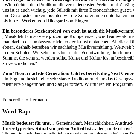
„Wir möchten dem Publikum die verschiedensten Welten und Zugänge e
uns ist es auch wichtig, jede Stilistik mit ihren Besonderheiten gut
und Gesangstechniken möchten wir die Zuhörer:innen unterhalten und 
bis hin zu Werken von Hildegard von Bingen.“
Ein besonderes Steckenpferd von euch ist auch die Musikvermitt
„Musik lehrt dir so viele großartige Kompetenzen, wie Teamwork, ma
man darf in das umfassende Metier der Kunst eintauchen. All diese D
ebnen, deshalb betreiben wir nachhaltig Musikvermittlung. Weltweit b
in den Schulen. Wir sehen uns hier in der Verantwortung, durch unser
Stimme, die genutzt werden sollte. Kunst und Kultur löst unbeschreib
zu verwirklichen.“
Zum Thema nächste Generation: Gibt es bereits die „Next Gen
„In England besteht eine sehr starke Tradition rund um das Gesangsw
talentierte Sängerinnen und Sänger fördert. Wir führen ein Program
Fotocredit: Jo Hermann
Word-Rap:
Musik bedeutet für uns…
Gemeinschaft, Menschlichkeit, Ausdruck
Unser typisches Ritual vor jedem Auftritt ist…
der „circle of love
können, je nach dem, persönliche Assoziationen oder musikalische St