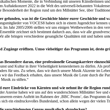
usikalischen Momente, die in Verbindung mit unseren Künstlerinnen un
rem Auftaktkonzert 2022 in die Welt des universell-bekannten Vokale
ie Besonderheit der Region rund um den Millstätter See, über Traditio
 gefunden, was ist die Geschichte hinter eurer Geschichte und w
ngsmitglieder von VOCES8 haben sich in einem Jugendchor kennen und
t. Im Jahr 2005/2006 stellten wir uns einigen Wettbewerben in den ve
emble zeichnet sich bestimmt dadurch aus, dass wir alle grundverschi
ir alle bringen verschiedene gesangliche Qualitäten mit und haben unter
 Zugänge eröffnen. Umso vielseitiger das Programm ist, desto gr
as Besondere daran, eine professionelle Gesangskarriere einzusch
unst und Kultur in ihrer Vielseitigkeit kennenlernen zu dürfen. Als pro
ders für uns. Zu sehen, dass wir durch unsere Musik Akzente im Leben
ben wir das Feedback erhalten, dass unsere Musik die Leute durch die P
Musik zu stiften.“
sind eure Eindrücke von Kärnten und wie nehmt ihr die Region run
der Anreise haben wir uns auf den wunderschönen Millstätter See und d
 unserem ersten Auftritt im Rahmen der ‚BBC Proms‘, das Programm dazu 
n sich ein eindrucksvolles Bundesland, schon allein wegen der vielen Tr
g, die verschiedensten Genres musikalisch abzudecken?