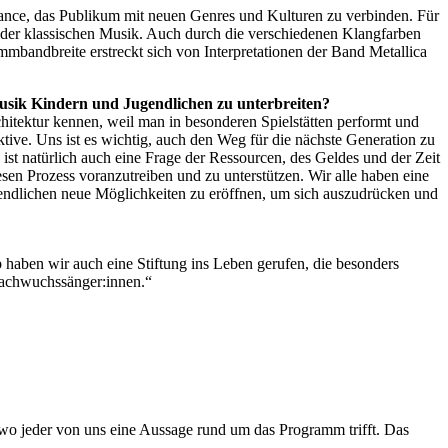
hance, das Publikum mit neuen Genres und Kulturen zu verbinden. Für
it der klassischen Musik. Auch durch die verschiedenen Klangfarben
mbandbreite erstreckt sich von Interpretationen der Band Metallica
Musik Kindern und Jugendlichen zu unterbreiten?
itektur kennen, weil man in besonderen Spielstätten performt und
ive. Uns ist es wichtig, auch den Weg für die nächste Generation zu
ist natürlich auch eine Frage der Ressourcen, des Geldes und der Zeit
esen Prozess voranzutreiben und zu unterstützen. Wir alle haben eine
Jugendlichen neue Möglichkeiten zu eröffnen, um sich auszudrücken und
 haben wir auch eine Stiftung ins Leben gerufen, die besonders
 Nachwuchssänger:innen.“
 wo jeder von uns eine Aussage rund um das Programm trifft. Das