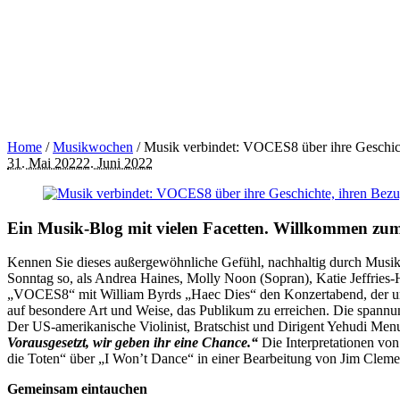
Home
/
Musikwochen
/
Musik verbindet: VOCES8 über ihre Geschicht
31. Mai 2022
2. Juni 2022
Ein Musik-Blog mit vielen Facetten. Willkommen zum
Kennen Sie dieses außergewöhnliche Gefühl, nachhaltig durch Musik
Sonntag so, als Andrea Haines, Molly Noon (Sopran), Katie Jeffries-
„VOCES8“ mit William Byrds „Haec Dies“ den Konzertabend, der unter
auf besondere Art und Weise, das Publikum zu erreichen. Die spannungs
Der US-amerikanische Violinist, Bratschist und Dirigent Yehudi Menu
Vorausgesetzt, wir geben ihr eine Chance.“
Die Interpretationen vo
die Toten“ über „I Won’t Dance“ in einer Bearbeitung von Jim Clem
Gemeinsam eintauchen