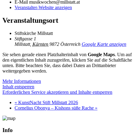
E-Mail
musikwochen@millstatt.at
Veranstalter-Website anzeigen
Veranstaltungsort
Stiftskirche Millstatt
Stiftgasse 1
Millstatt
,
Kärnten
9872
Österreich
Google Karte anzeigen
Sie sehen gerade einen Platzhalterinhalt von
Google Maps
. Um auf
den eigentlichen Inhalt zuzugreifen, klicken Sie auf die Schaltfläche
unten. Bitte beachten Sie, dass dabei Daten an Drittanbieter
weitergegeben werden.
Mehr Informationen
Inhalt entsperren
Erforderlichen Service akzeptieren und Inhalte entsperren
«
KunstNacht Stift Millstatt 2026
Cornelius Obonya – Kishons süße Rache
»
Info