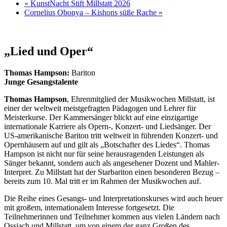
«
KunstNacht Stift Millstatt 2026
Cornelius Obonya – Kishons süße Rache
»
„Lied und Oper“
Thomas Hampson:
Bariton
Junge Gesangstalente
Thomas Hampson
, Ehrenmitglied der Musikwochen Millstatt, ist
einer der weltweit meistgefragten Pädagogen und Lehrer für
Meisterkurse. Der Kammersänger blickt auf eine einzigartige
internationale Karriere als Opern-, Konzert- und Liedsänger. Der
US-amerikanische Bariton tritt weltweit in führenden Konzert- und
Opernhäusern auf und gilt als „Botschafter des Liedes“. Thomas
Hampson ist nicht nur für seine herausragenden Leistungen als
Sänger bekannt, sondern auch als angesehener Dozent und Mahler-
Interpret. Zu Millstatt hat der Starbariton einen besonderen Bezug –
bereits zum 10. Mal tritt er im Rahmen der Musikwochen auf.
Die Reihe eines Gesangs- und Interpretationskurses wird auch heuer
mit großem, internationalem Interesse fortgesetzt. Die
Teilnehmerinnen und Teilnehmer kommen aus vielen Ländern nach
Ossiach und Millstatt, um von einem der ganz Großen des