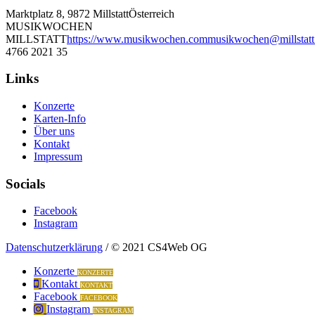
Marktplatz 8, 9872 Millstatt
Österreich
MUSIKWOCHEN
MILLSTATT
https://www.musikwochen.com
musikwochen@millstatt
4766 2021 35
Links
Konzerte
Karten-Info
Über uns
Kontakt
Impressum
Socials
Facebook
Instagram
Datenschutzerklärung
/ © 2021 CS4Web OG
Konzerte
KONZERTE
Kontakt
KONTAKT
Facebook
FACEBOOK
Instagram
INSTAGRAM