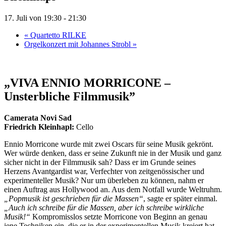
17. Juli von 19:30
-
21:30
«
Quartetto RILKE
Orgelkonzert mit Johannes Strobl
»
„VIVA ENNIO MORRICONE –
Unsterbliche Filmmusik”
Camerata Novi Sad
Friedrich Kleinhapl:
Cello
Ennio Morricone wurde mit zwei Oscars für seine Musik gekrönt.
Wer würde denken, dass er seine Zukunft nie in der Musik und ganz
sicher nicht in der Filmmusik sah? Dass er im Grunde seines
Herzens Avantgardist war, Verfechter von zeitgenössischer und
experimenteller Musik? Nur um überleben zu können, nahm er
einen Auftrag aus Hollywood an. Aus dem Notfall wurde Weltruhm.
„Popmusik ist geschrieben für die Massen“
, sagte er später einmal.
„Auch
ich schreibe für die Massen, aber ich schreibe wirkliche
Musik!“
Kompromisslos setzte Morricone von Beginn an genau
jene Techniken ein, die er in der experimentellen Musik kreiert hat.