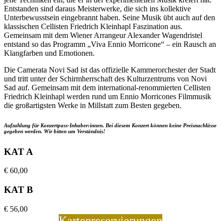
Entstanden sind daraus Meisterwerke, die sich ins kollektive
Unterbewusstsein eingebrannt haben. Seine Musik übt auch auf den
klassischen Cellisten Friedrich Kleinhapl Faszination aus.
Gemeinsam mit dem Wiener Arrangeur Alexander Wagendristel
entstand so das Programm „Viva Ennio Morricone“ – ein Rausch an
Klangfarben und Emotionen.
Die Camerata Novi Sad ist das offizielle Kammerorchester der Stadt
und tritt unter der Schirmherrschaft des Kulturzentrums von Novi
Sad auf. Gemeinsam mit dem international-renommierten Cellisten
Friedrich Kleinhapl werden rund um Ennio Morricones Filmmusik
die großartigsten Werke in Millstatt zum Besten gegeben.
Aufzahlung für Konzertpass-Inhaber:innen. Bei diesem Konzert können keine Preisnachlässe
gegeben werden. Wir bitten um Verständnis!
KAT A
€
60,00
KAT B
€
56,00
Kartenreservierungen