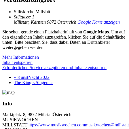
Stiftskirche Millstatt
Stiftgasse 1
Millstatt
,
Kärnten
9872
Österreich
Google Karte anzeigen
Sie sehen gerade einen Platzhalterinhalt von
Google Maps
. Um auf
den eigentlichen Inhalt zuzugreifen, klicken Sie auf die Schaltfläche
unten. Bitte beachten Sie, dass dabei Daten an Drittanbieter
weitergegeben werden.
Mehr Informationen
Inhalt entsperren
Erforderlichen Service akzeptieren und Inhalte entsperren
«
KunstNacht 2022
The King´s Singers
»
Info
Marktplatz 8, 9872 Millstatt
Österreich
MUSIKWOCHEN
MILLSTATT
https://www.musikwochen.com
musikwochen@millstatt