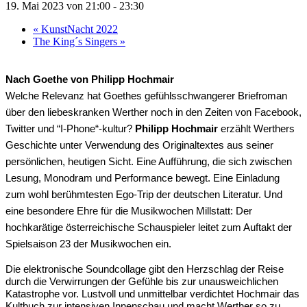
19. Mai 2023 von 21:00
-
23:30
«
KunstNacht 2022
The King´s Singers
»
Nach Goethe von Philipp Hochmair
Welche Relevanz hat Goethes gefühlsschwangerer Briefroman
über den liebeskranken Werther noch in den Zeiten von Facebook,
Twitter und “I-Phone“-kultur?
Philipp Hochmair
erzählt Werthers
Geschichte unter Verwendung des Originaltextes aus seiner
persönlichen, heutigen Sicht. Eine Aufführung, die sich zwischen
Lesung, Monodram und Performance bewegt. Eine Einladung
zum wohl berühmtesten Ego-Trip der deutschen Literatur. Und
eine besondere Ehre für die Musikwochen Millstatt: Der
hochkarätige österreichische Schauspieler leitet zum Auftakt der
Spielsaison 23 der Musikwochen ein.
Die elektronische Soundcollage gibt den Herzschlag der Reise
durch die Verwirrungen der Gefühle bis zur unausweichlichen
Katastrophe vor. Lustvoll und unmittelbar verdichtet Hochmair das
Kultbuch zur intensiven Innenschau und macht Werther so zu