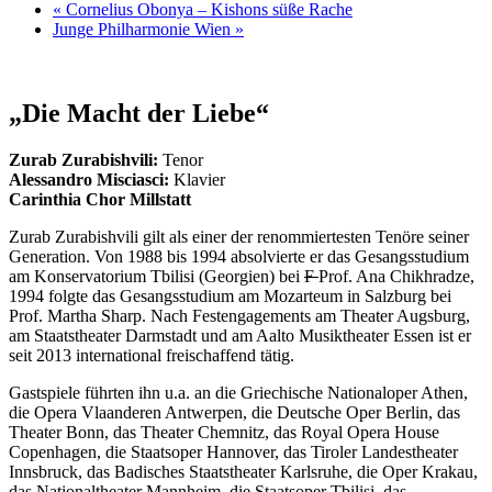
«
Cornelius Obonya – Kishons süße Rache
Junge Philharmonie Wien
»
„Die Macht der Liebe“
Zurab Zurabishvili:
Tenor
Alessandro Misciasci:
Klavier
Carinthia Chor Millstatt
Zurab Zurabishvili gilt als einer der renommiertesten Tenöre seiner
Generation. Von 1988 bis 1994 absolvierte er das Gesangsstudium
am Konservatorium Tbilisi (Georgien) bei
F
Prof. Ana Chikhradze,
1994 folgte das Gesangsstudium am Mozarteum in Salzburg bei
Prof. Martha Sharp. Nach Festengagements am Theater Augsburg,
am Staatstheater Darmstadt und am Aalto Musiktheater Essen ist er
seit 2013 international freischaffend tätig.
Gastspiele führten ihn u.a. an die Griechische Nationaloper Athen,
die Opera Vlaanderen Antwerpen, die Deutsche Oper Berlin, das
Theater Bonn, das Theater Chemnitz, das Royal Opera House
Copenhagen, die Staatsoper Hannover, das Tiroler Landestheater
Innsbruck, das Badisches Staatstheater Karlsruhe, die Oper Krakau,
das Nationaltheater Mannheim, die Staatsoper Tbilisi, das