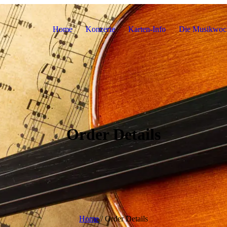
Home
Konzerte
Karten-Info
Die Musikwoc
Order Details
Home
/
Order Details