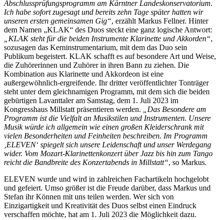
Abschlussprüfungsprogramm am Kärntner Landeskonservatorium.
Ich habe sofort zugesagt und bereits zehn Tage später hatten wir
unseren ersten gemeinsamen Gig“
, erzählt Markus Fellner. Hinter
dem Namen „KLAK“ des Duos steckt eine ganz logische Antwort:
„KLAK steht für die beiden Instrumente Klarinette und Akkorden“
,
sozusagen das Kerninstrumentarium, mit dem das Duo sein
Publikum begeistert. KLAK schafft es auf besondere Art und Weise,
die Zuhörerinnen und Zuhörer in ihren Bann zu ziehen. Die
Kombination aus Klarinette und Akkordeon ist eine
außergewöhnlich-ergreifende. Ihr dritter veröffentlichter Tonträger
steht unter dem gleichnamigen Programm, mit dem sich die beiden
gebürtigen Lavanttaler am Samstag, dem 1. Juli 2023 im
Kongresshaus Millstatt präsentieren werden.
„Das Besondere am
Programm ist die Vielfalt an Musikstilen und Instrumenten. Unsere
Musik würde ich allgemein wie einen großen Kleiderschrank mit
vielen Besonderheiten und Feinheiten beschreiben. Im Programm
‚ELEVEN‘ spiegelt sich unsere Leidenschaft und unser Werdegang
wider. Vom Mozart-Klarinettenkonzert über Jazz bis hin zum Tango
reicht die Bandbreite des Konzertabends in Millstatt“
, so Markus.
ELEVEN wurde und wird in zahlreichen Fachartikeln hochgelobt
und gefeiert. Umso größer ist die Freude darüber, dass Markus und
Stefan ihr Können mit uns teilen werden. Wer sich von
Einzigartigkeit und Kreativität des Duos selbst einen Eindruck
verschaffen möchte, hat am 1. Juli 2023 die Möglichkeit dazu.