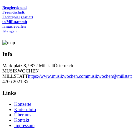
Neugierde und
Freundschaft:
Federspiel gastiert
in Millstatt mit
fantasievollen
Klängen
Info
Marktplatz 8, 9872 Millstatt
Österreich
MUSIKWOCHEN
MILLSTATT
https://www.musikwochen.com
musikwochen@millstatt
4766 2021 35
Links
Konzerte
Karten-Info
Über uns
Kontakt
Impressum